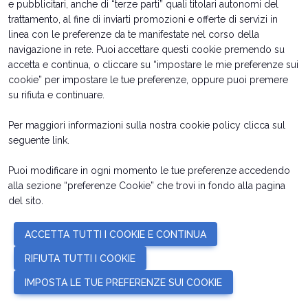
e pubblicitari, anche di “terze parti” quali titolari autonomi del
trattamento, al fine di inviarti promozioni e offerte di servizi in
linea con le preferenze da te manifestate nel corso della
bookmark_add
navigazione in rete. Puoi accettare questi cookie premendo su
accetta e continua, o cliccare su “impostare le mie preferenze sui
cookie” per impostare le tue preferenze, oppure puoi premere
su rifiuta e continuare.
Per maggiori informazioni sulla nostra cookie policy clicca sul
seguente
link
.
RAFI SRL
Puoi modificare in ogni momento le tue preferenze accedendo
POSIZIONE
alla sezione “preferenze Cookie” che trovi in fondo alla pagina
C1/131
del sito.
arrow_forward
SCOPRI
ACCETTA TUTTI I COOKIE E CONTINUA
RIFIUTA TUTTI I COOKIE
bookmark_add
IMPOSTA LE TUE PREFERENZE SUI COOKIE