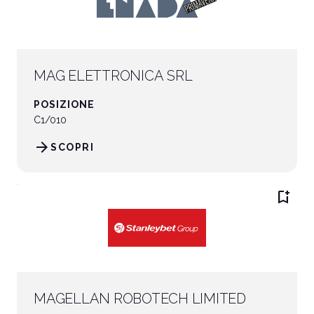
MAG ELETTRONICA SRL
POSIZIONE
C1/010
arrow_forward
SCOPRI
bookmark_add
MAGELLAN ROBOTECH LIMITED