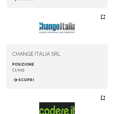
bookmark_add
CHANGE ITALIA SRL
POSIZIONE
C1/025
arrow_forward
SCOPRI
bookmark_add