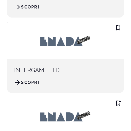
arrow_forward
SCOPRI
bookmark_add
INTERGAME LTD
arrow_forward
SCOPRI
bookmark_add