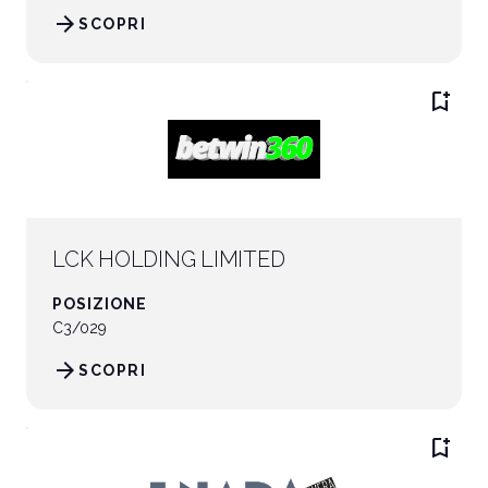
arrow_forward
SCOPRI
bookmark_add
LCK HOLDING LIMITED
POSIZIONE
C3/029
arrow_forward
SCOPRI
bookmark_add