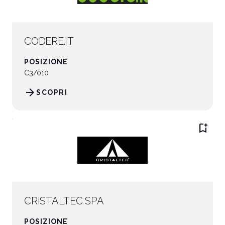
CODERE.IT
POSIZIONE
C3/010
arrow_forward
SCOPRI
bookmark_add
CRISTALTEC SPA
POSIZIONE