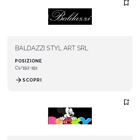
bookmark_add
BALDAZZI STYL ART SRL
POSIZIONE
C1/192-191
arrow_forward
SCOPRI
bookmark_add