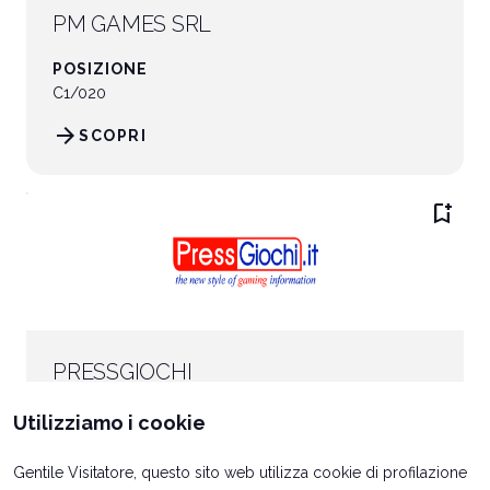
PM GAMES SRL
POSIZIONE
C1/020
arrow_forward
SCOPRI
bookmark_add
PRESSGIOCHI
POSIZIONE
Utilizziamo i cookie
C3/021
Gentile Visitatore, questo sito web utilizza cookie di profilazione
arrow_forward
SCOPRI