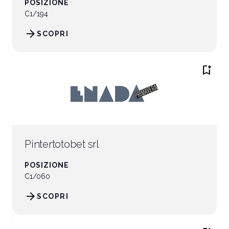
POSIZIONE
C1/194
arrow_forward
SCOPRI
bookmark_add
Pintertotobet srl
POSIZIONE
C1/060
arrow_forward
SCOPRI