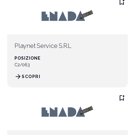
bookmark_add
Playnet Service S.R.L
POSIZIONE
C2/063
arrow_forward
SCOPRI
bookmark_add