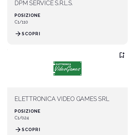
DPM SERVICE S.R.L.S.
POSIZIONE
C1/110
arrow_forward
SCOPRI
bookmark_add
ELETTRONICA VIDEO GAMES SRL
POSIZIONE
C1/024
arrow_forward
SCOPRI