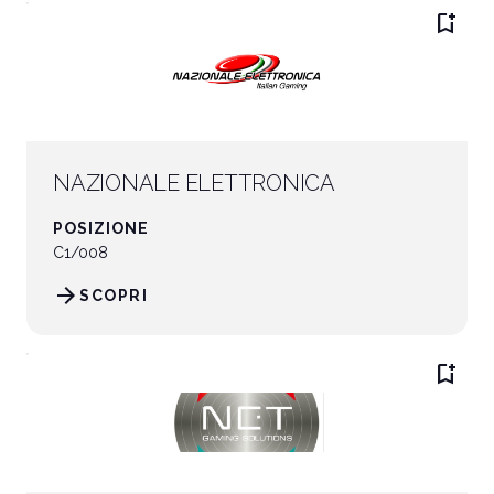
bookmark_add
NAZIONALE ELETTRONICA
POSIZIONE
C1/008
arrow_forward
SCOPRI
bookmark_add