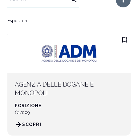
Vuoi partecipare?
I
Espositori
Biglietti e info utili
P
bookmark_add
AGENZIA DELLE DOGANE E
MONOPOLI
POSIZIONE
C1/009
arrow_forward
SCOPRI