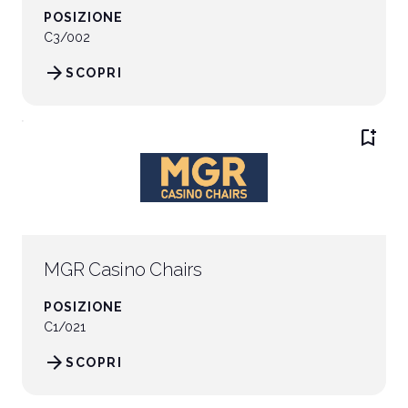
POSIZIONE
C3/002
arrow_forward
SCOPRI
bookmark_add
MGR Casino Chairs
POSIZIONE
C1/021
arrow_forward
SCOPRI