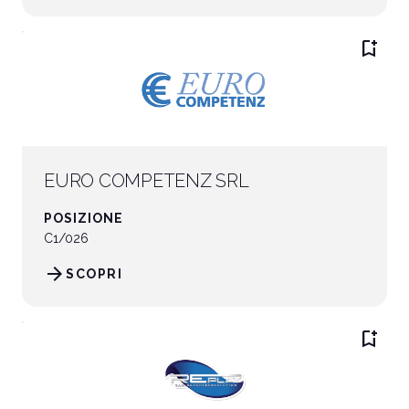
bookmark_add
EURO COMPETENZ SRL
POSIZIONE
C1/026
arrow_forward
SCOPRI
bookmark_add