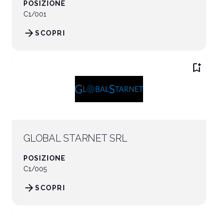
POSIZIONE
C1/001
arrow_forward
SCOPRI
bookmark_add
GLOBAL STARNET SRL
POSIZIONE
C1/005
arrow_forward
SCOPRI