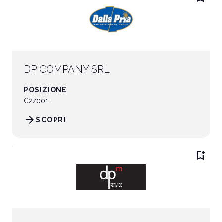
DP COMPANY SRL
POSIZIONE
C2/001
arrow_forward
SCOPRI
bookmark_add