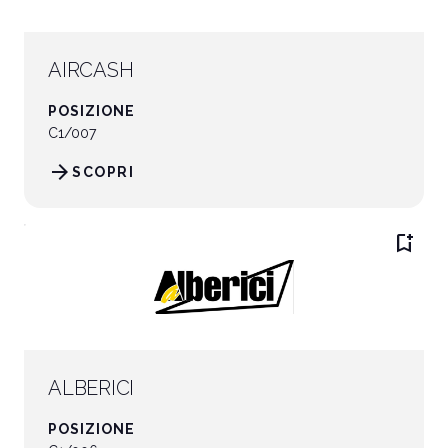
AIRCASH
POSIZIONE
C1/007
arrow_forward
SCOPRI
bookmark_add
ALBERICI
POSIZIONE