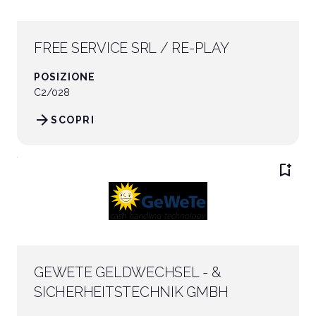
FREE SERVICE SRL / RE-PLAY
POSIZIONE
C2/028
arrow_forward
SCOPRI
bookmark_add
GEWETE GELDWECHSEL - &
SICHERHEITSTECHNIK GMBH