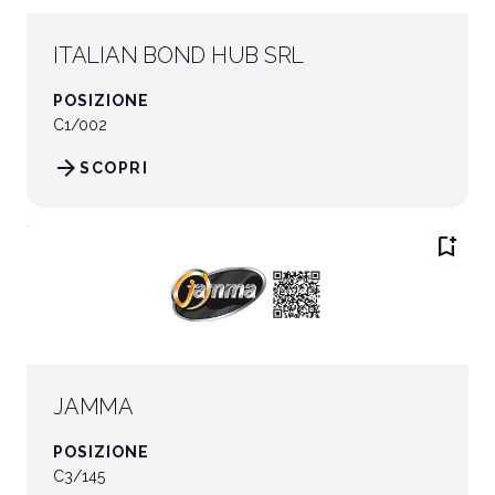
ITALIAN BOND HUB SRL
POSIZIONE
C1/002
arrow_forward
SCOPRI
bookmark_add
JAMMA
POSIZIONE
C3/145