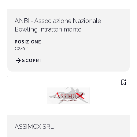
ANBI - Associazione Nazionale
Bowling Intrattenimento
POSIZIONE
C2/011
arrow_forward
SCOPRI
bookmark_add
ASSIMOX SRL