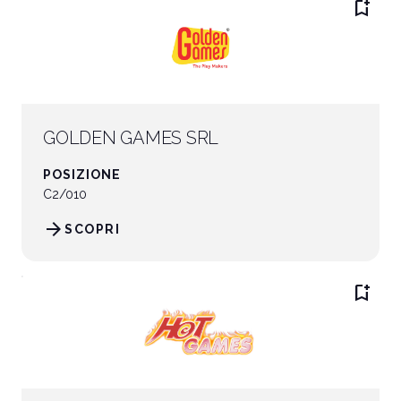
bookmark_add
GOLDEN GAMES SRL
POSIZIONE
C2/010
arrow_forward
SCOPRI
bookmark_add