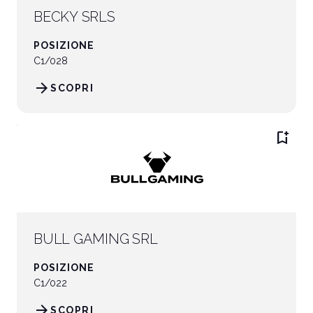
BECKY SRLS
POSIZIONE
C1/028
arrow_forward
SCOPRI
bookmark_add
BULL GAMING SRL
POSIZIONE
C1/022
arrow_forward
SCOPRI