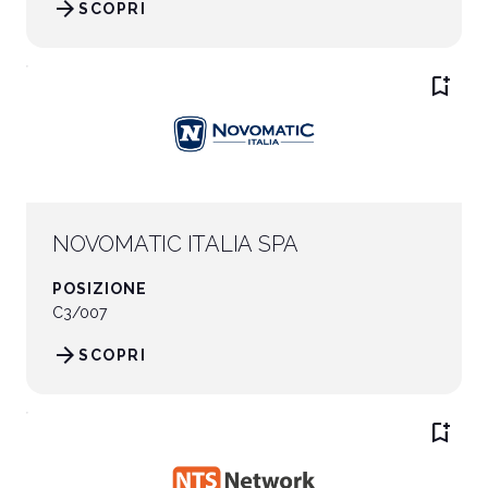
arrow_forward
SCOPRI
bookmark_add
NOVOMATIC ITALIA SPA
POSIZIONE
C3/007
arrow_forward
SCOPRI
bookmark_add