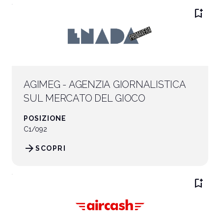
bookmark_add
arrow_circle_right
SCOPRI DI PIÙ
S
person
AREA RISERVATA VISITATORI
AGIMEG - AGENZIA GIORNALISTICA
IT
EN
A cura di:
SUL MERCATO DEL GIOCO
POSIZIONE
C1/092
arrow_forward
SCOPRI
bookmark_add