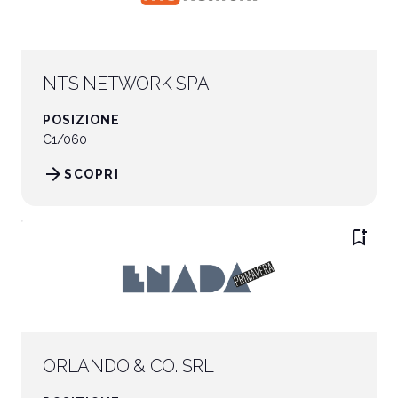
NTS NETWORK SPA
POSIZIONE
C1/060
arrow_forward
SCOPRI
bookmark_add
ORLANDO & CO. SRL