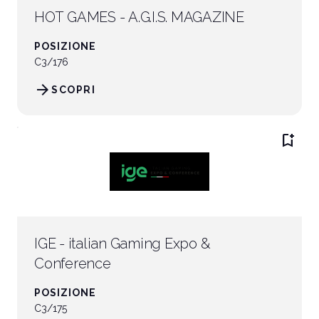
HOT GAMES - A.G.I.S. MAGAZINE
POSIZIONE
C3/176
arrow_forward
SCOPRI
bookmark_add
IGE - italian Gaming Expo &
Conference
POSIZIONE
C3/175