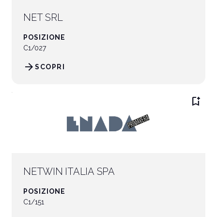
NET SRL
POSIZIONE
C1/027
arrow_forward
SCOPRI
bookmark_add
NETWIN ITALIA SPA
POSIZIONE
C1/151