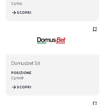
C3/011
arrow_forward
SCOPRI
bookmark_add
Domusbet Srl
POSIZIONE
C3/008
arrow_forward
SCOPRI
bookmark_add