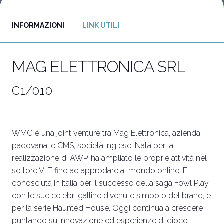
INFORMAZIONI
LINK UTILI
Vuoi partecipare?
I
Biglietti e info utili
P
MAG ELETTRONICA SRL
C1/010
WMG è una joint venture tra Mag Elettronica, azienda
padovana, e CMS, società inglese. Nata per la
realizzazione di AWP, ha ampliato le proprie attività nel
settore VLT fino ad approdare al mondo online. È
conosciuta in Italia per il successo della saga Fowl Play,
con le sue celebri galline divenute simbolo del brand, e
per la serie Haunted House. Oggi continua a crescere
puntando su innovazione ed esperienze di gioco