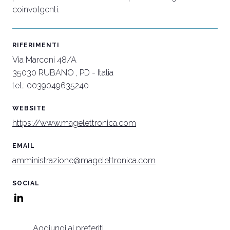
coinvolgenti.
arrow_circle_right
SCOPRI DI PIÙ
S
RIFERIMENTI
person
AREA RISERVATA VISITATORI
Via Marconi 48/A
35030 RUBANO , PD - Italia
tel.: 0039049635240
IT
EN
A cura di:
WEBSITE
https://www.magelettronica.com
EMAIL
amministrazione@magelettronica.com
SOCIAL
Aggiungi ai preferiti