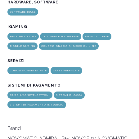
HARDWARE, SOFTWARE
SOFTWAREHOUSE
IGAMING
BETTING ONLINE
LOTTERIE E SCOMMESSE
VIDEOLOTTERIE
MOBILE GAMING
CONCESSIONARIO DI GIOCO ON LINE
SERVIZI
CONCESSIONARI DI RETE
CARTE PREPAGATE
SISTEMI DI PAGAMENTO
CAMBIAMONETE/GETTONI
SISTEMI DI CASSA
SISTEMI DI PAGAMENTO INTEGRATO
Brand
NOVOMATIC, ADMIRAL Pay, NOVOElsy, NOVOMATIC