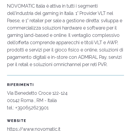
NOVOMATIC Italia è attiva in tutti i segmenti
arrow_circle_right
SCOPRI DI PIÙ
S
dell'industria del gaming in Italia. 1° Provider VLT nel
Paese, e 1° retailer per sale a gestione diretta: sviluppa e
commercializza soluzioni hardware e software per il
person
AREA RISERVATA VISITATORI
gaming land-based e online. Il ventaglio complessivo
dell’offerta comprende apparecchi e titoli VLT e AWP,
prodotti e servizi per il gioco fisico e online, soluzioni di
IT
EN
A cura di:
pagamento digitali e in-store con ADMIRAL Pay, servizi
per il retail e soluzioni omnichannel per reti PVR.
RIFERIMENTI
Via Benedetto Croce 122-124
00142 Roma , RM - Italia
tel.: +390652623901
WEBSITE
https://www.novomatic.it