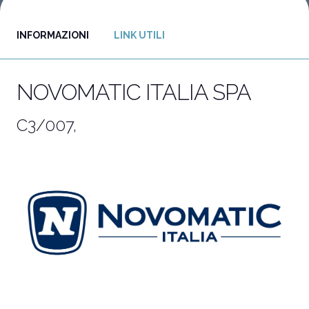
INFORMAZIONI
LINK UTILI
Vuoi partecipare?
I
Biglietti e info utili
P
NOVOMATIC ITALIA SPA
C3/007,