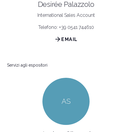
Desirée Palazzolo
International Sales Account
Telefono: +39 0541 744610
arrow_forward
EMAIL
Servizi agli espositori
AS