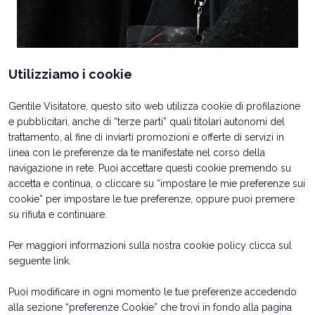
Utilizziamo i cookie
Gentile Visitatore, questo sito web utilizza cookie di profilazione
e pubblicitari, anche di “terze parti” quali titolari autonomi del
Richiedi un preventivo
trattamento, al fine di inviarti promozioni e offerte di servizi in
linea con le preferenze da te manifestate nel corso della
Vuoi far parte dei protagonisti della
navigazione in rete. Puoi accettare questi cookie premendo su
prossima edizione di ENADA?
accetta e continua, o cliccare su “impostare le mie preferenze sui
cookie” per impostare le tue preferenze, oppure puoi premere
arrow_forward
COMPILA IL FORM
su rifiuta e continuare.
Per maggiori informazioni sulla nostra cookie policy clicca sul
seguente
link
.
Puoi modificare in ogni momento le tue preferenze accedendo
alla sezione “preferenze Cookie” che trovi in fondo alla pagina