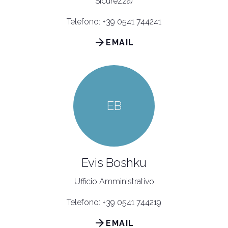
Sicurezza)
Telefono: +39 0541 744241
arrow_forward
EMAIL
EB
Evis Boshku
Ufficio Amministrativo
Telefono: +39 0541 744219
arrow_forward
EMAIL