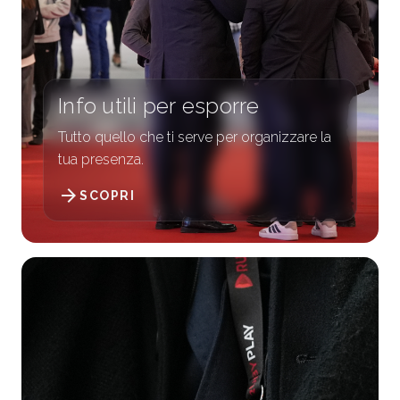
Info utili per esporre
Tutto quello che ti serve per organizzare la
tua presenza.
arrow_forward
SCOPRI