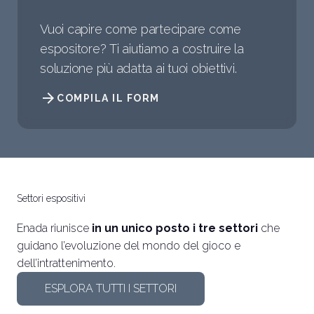
Vuoi capire come partecipare come
espositore? Ti aiutiamo a costruire la
soluzione più adatta ai tuoi obiettivi.
arrow_forward
COMPILA IL FORM
Settori espositivi
Enada riunisce
in un unico posto i tre settori
che
guidano l’evoluzione del mondo del gioco e
dell’intrattenimento.
ESPLORA TUTTI I SETTORI