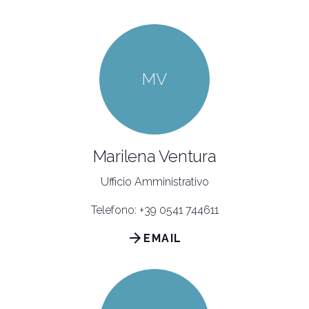
MV
Marilena Ventura
Ufficio Amministrativo
Telefono: +39 0541 744611
arrow_forward
EMAIL