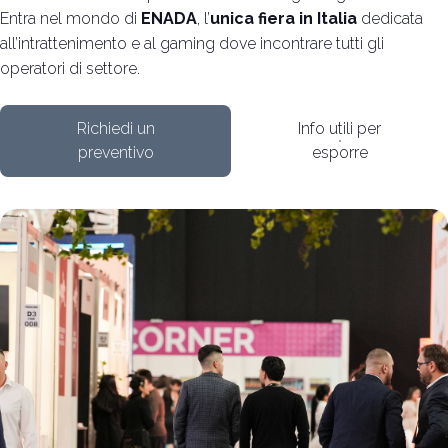
Entra nel mondo di
ENADA
, l’
unica fiera in Italia
dedicata
all’intrattenimento e al gaming dove incontrare tutti gli
Vuoi partecipare?
I
operatori di settore.
Biglietti e info utili
P
Richiedi un
Info utili per
preventivo
esporre