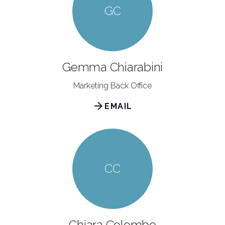
GC
Gemma Chiarabini
Marketing Back Office
arrow_forward
EMAIL
CC
Chiara Colombo