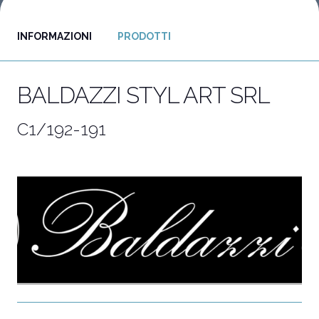
INFORMAZIONI
PRODOTTI
Vuoi partecipare?
I
Biglietti e info utili
P
BALDAZZI STYL ART SRL
C1/192-191