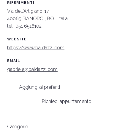
RIFERIMENTI
arrow_circle_right
SCOPRI DI PIÙ
S
Via dell'Artigiano, 17
40065 PIANORO , BO - Italia
tel.: 051 6516102
person
AREA RISERVATA VISITATORI
WEBSITE
https://www.baldazzi.com
IT
EN
A cura di:
EMAIL
gabriele@baldazzi.com
Aggiungi ai preferiti
Richiedi appuntamento
Categorie