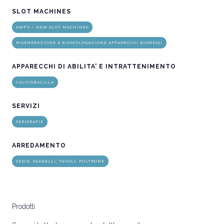
SLOT MACHINES
AWP'S / NEW SLOT MACHINES
RIGENERAZIONE E RIOMOLOGAZIONE APPARECCHI DISMESSI
APPARECCHI DI ABILITA' E INTRATTENIMENTO
CALCIOBALILLA
SERVIZI
SERIGRAFIE
ARREDAMENTO
SEDIE, SGABELLI, TAVOLI, POLTRONE
Prodotti