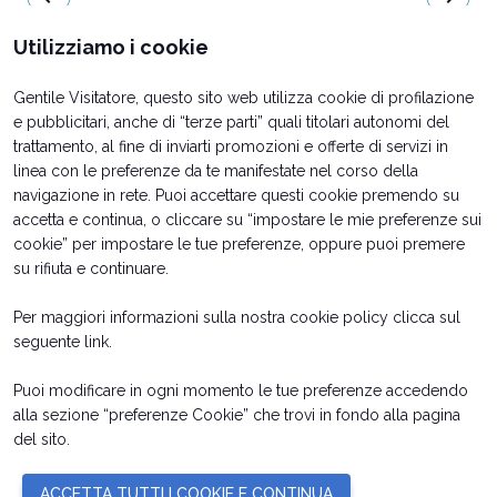
Utilizziamo i cookie
Gentile Visitatore, questo sito web utilizza cookie di profilazione
e pubblicitari, anche di “terze parti” quali titolari autonomi del
trattamento, al fine di inviarti promozioni e offerte di servizi in
linea con le preferenze da te manifestate nel corso della
navigazione in rete. Puoi accettare questi cookie premendo su
accetta e continua, o cliccare su “impostare le mie preferenze sui
cookie” per impostare le tue preferenze, oppure puoi premere
su rifiuta e continuare.
Per maggiori informazioni sulla nostra cookie policy clicca sul
Date orari e biglietti
Info utili per esporre
seguente
link
.
Come arrivare
Richiedi preventivo
Rimini Hotel e Informazioni
Contatti
Puoi modificare in ogni momento le tue preferenze accedendo
alla sezione “preferenze Cookie” che trovi in fondo alla pagina
del sito.
© 2026
ITALIAN EXHIBITION GROUP SpA - Via Emilia 155, 47921 Rimini
ACCETTA TUTTI I COOKIE E CONTINUA