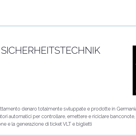
la newsletter
Incontra i leader del settore
Perchè esporre
 SICHERHEITSTECHNIK
r il trattamento denaro totalmente sviluppate e prodotte in Ger
butori automatici per controllare, emettere e riciclare banconote
e e la generazione di ticket VLT e biglietti