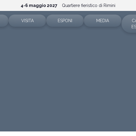
4-6 maggio 2027
Quartiere fieristico di Rimini
VISITA
ESPONI
MEDIA
C
E
Biglietti e orari
Perché esporre
Accrediti stampa
sitivi
Area riservata
Area riservata
News e comunicati
Come arrivare
Richiedi preventivo
Info e contatti
pp
FAQ
Info espositori
Servizi per i Media
Rimini Hotel e Informazioni
Scarica il materiale