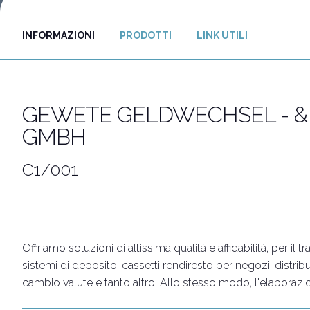
Iscriviti al
Rimini Hotel e Informazioni
INFORMAZIONI
PRODOTTI
LINK UTILI
Vuoi partecipare?
Biglietti e info utili
GEWETE GELDWECHSEL - &
GMBH
C1/001
Offriamo soluzioni di altissima qualità e affidabilità, pe
sistemi di deposito, cassetti rendiresto per negozi. distri
cambio valute e tanto altro. Allo stesso modo, l'elaborazion