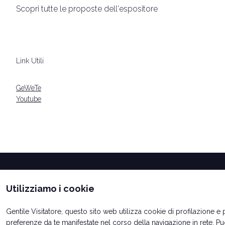
Scopri tutte le proposte dell'espositore
bookmark_add
Link Utili
arrow_circle_right
CASH RECYCLER PREMIUM
GeWeTe
Youtube
Utilizziamo i cookie
Gentile Visitatore, questo sito web utilizza cookie di profilazione e pu
preferenze da te manifestate nel corso della navigazione in rete. P