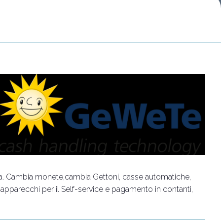
Scarica la nostra APP
App
mania. Cambia monete,cambia Gettoni, casse automatiche,
, apparecchi per il Self-service e pagamento in contanti,