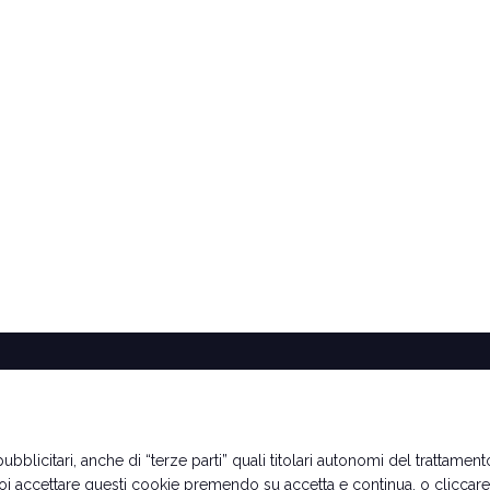
Date orari e biglietti
Info utili per esporre
Come arrivare
Richiedi preventivo
bblicitari, anche di “terze parti” quali titolari autonomi del trattamento,
Rimini Hotel e Informazioni
Contatti
uoi accettare questi cookie premendo su accetta e continua, o cliccar