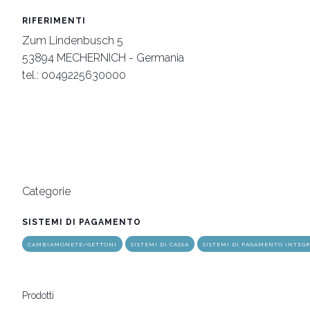
RIFERIMENTI
Zum Lindenbusch 5
arrow_circle_rig
SCOPRI DI PIÙ
53894 MECHERNICH - Germania
tel.: 0049225630000
Categorie
SISTEMI DI PAGAMENTO
CAMBIAMONETE/GETTONI
SISTEMI DI CASSA
SISTEMI DI PAGAMENTO INTEG
Prodotti