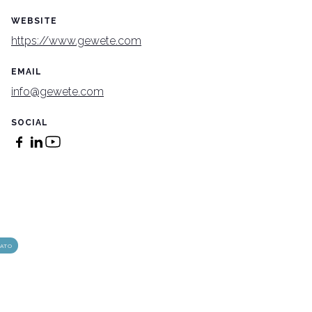
WEBSITE
https://www.gewete.com
ht
arrow_circle_right
SCOPRI LE OPPORTUNITÀ
EMAIL
info@gewete.com
SOCIAL
RATO