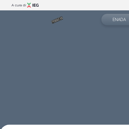
A cura di:
ENADA
Chi siamo
Menù
Settori espo
Eventi
Programma eventi
News
Aree speciali
Scarica l'a
Rimini Amusement Show
Catalogo
Partner
Catalogo espositori
Contatti
Organizza il tuo soggiorno
Come arrivare