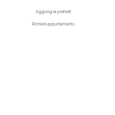
Aggiungi ai preferiti
arrow_circle_right
INFO QUI
Richiedi appuntamento