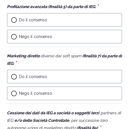
*
This
Profilazione avanzata (finalità 5) da parte di IEG:
question
Do il consenso
is
required.
Nego il consenso
Marketing diretto
diverso dal soft spam
(finalità 7) da parte di
*
This
IEG:
question
Do il consenso
is
required.
Nego il consenso
Cessione dei dati da IEG a società o soggetti terzi
partners di
IEG
e/o delle Società Controllate
, per successive loro
*
This
autonome azioni di marketing diretto
(finalità 8a)
: