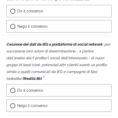
question
Do il consenso
is
required.
Nego il consenso
Cessione dei dati da IEG a piattaforme di social network
, per
successive loro azioni di determinazione - a partire
dall'analisi del/i profilo/i social dell'interessato - di nuovi
gruppi di lead (cioè, potenziali altri clienti) aventi un profilo
simile a quelli comunicati da IEG e campagne di tipo
*
This
lookalike
(finalità 8b)
question
Do il consenso
is
required.
Nego il consenso