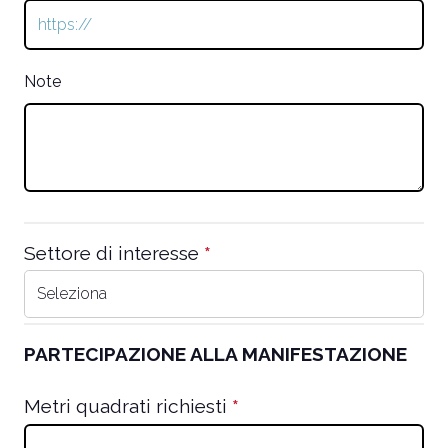
is
required.
Note
Settore di interesse
*
This
question
is
required.
PARTECIPAZIONE ALLA MANIFESTAZIONE
This
ques
Metri quadrati richiesti
*
This
requ
question
a val