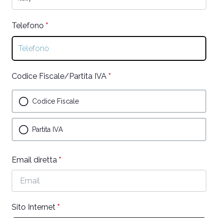
required.
Telefono
*
This
question
is
required.
Codice Fiscale/Partita IVA
*
This
question
is
Codice Fiscale
required.
Partita IVA
Email diretta
*
This
This question requires a valid email
question
address.
is
required.
Sito Internet
*
This
question