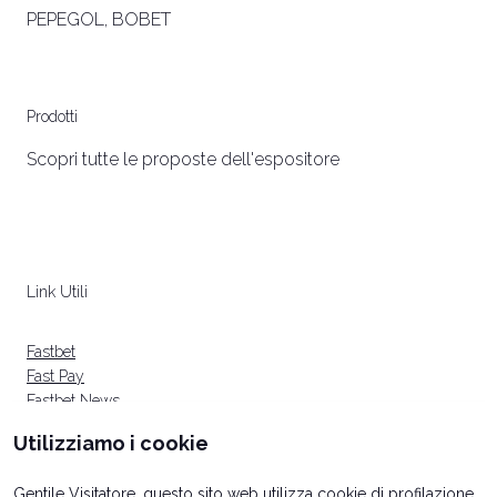
PEPEGOL, BOBET
Prodotti
Scopri tutte le proposte dell'espositore
bookmark_add
Link Utili
arrow_circle_right
GAMING ONLINE
Fastbet
Fast Pay
Fastbet News
Utilizziamo i cookie
Gentile Visitatore, questo sito web utilizza cookie di profilazione