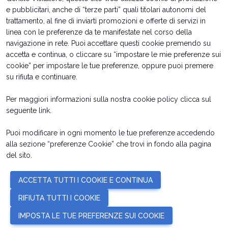
e pubblicitari, anche di “terze parti” quali titolari autonomi del
trattamento, al fine di inviarti promozioni e offerte di servizi in
linea con le preferenze da te manifestate nel corso della
navigazione in rete. Puoi accettare questi cookie premendo su
accetta e continua, o cliccare su “impostare le mie preferenze sui
cookie” per impostare le tue preferenze, oppure puoi premere
su rifiuta e continuare.
Per maggiori informazioni sulla nostra cookie policy clicca sul
Date orari e biglietti
Info utili per esporre
seguente
link
.
Come arrivare
Richiedi preventivo
Rimini Hotel e Informazioni
Contatti
Puoi modificare in ogni momento le tue preferenze accedendo
alla sezione “preferenze Cookie” che trovi in fondo alla pagina
del sito.
© 2026
ITALIAN EXHIBITION GROUP SpA - Via Emilia 155, 47921 Rimini
ACCETTA TUTTI I COOKIE E CONTINUA
(Italy) - Registro Imprese Rimini e C.F./P.I. 00139440408 - Cap. Soc.
52.214.897 i.v. -
Copyright & disclaimer
-
Privacy Policy
-
Cookie Policy
-
RIFIUTA TUTTI I COOKIE
Preferenze Cookie
IMPOSTA LE TUE PREFERENZE SUI COOKIE