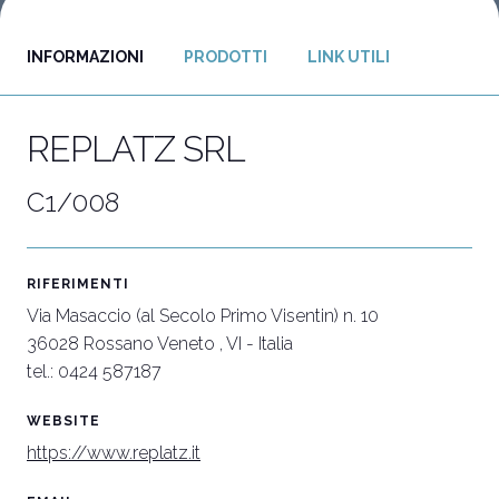
INFORMAZIONI
PRODOTTI
LINK UTILI
Vuoi partecipare?
I
Biglietti e info utili
P
REPLATZ SRL
C1/008
RIFERIMENTI
Via Masaccio (al Secolo Primo Visentin) n. 10
36028 Rossano Veneto , VI - Italia
tel.: 0424 587187
WEBSITE
https://www.replatz.it