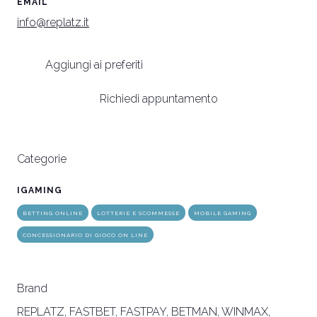
EMAIL
arrow_circle_right
info@replatz.it
SCOPRI DI PIÙ
S
Aggiungi ai preferiti
person
AREA RISERVATA VISITATORI
Richiedi appuntamento
IT
EN
A cura di:
Categorie
IGAMING
BETTING ONLINE
LOTTERIE E SCOMMESSE
MOBILE GAMING
CONCESSIONARIO DI GIOCO ON LINE
Brand
REPLATZ, FASTBET, FASTPAY, BETMAN, WINMAX,