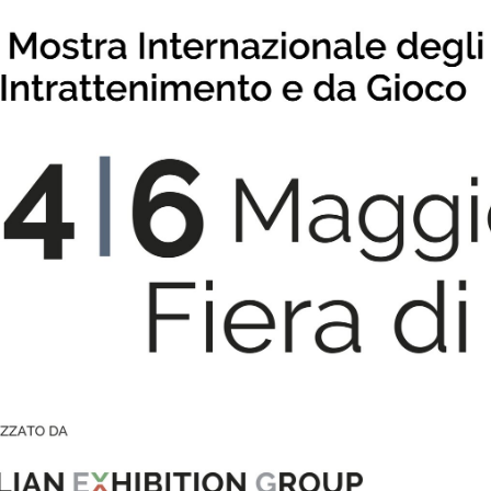
la newsletter
Incontra i leader del settore
Perchè esporre