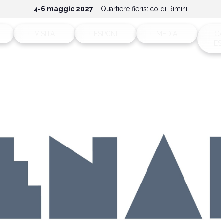
4-6 maggio 2027
Quartiere fieristico di Rimini
VISITA
ESPONI
MEDIA
C
E
Biglietti e orari
Perché esporre
Accrediti stampa
sitivi
Area riservata
Area riservata
News e comunicati
Come arrivare
Richiedi preventivo
Info e contatti
pp
FAQ
Info espositori
Servizi per i Media
Rimini Hotel e Informazioni
Scarica il materiale