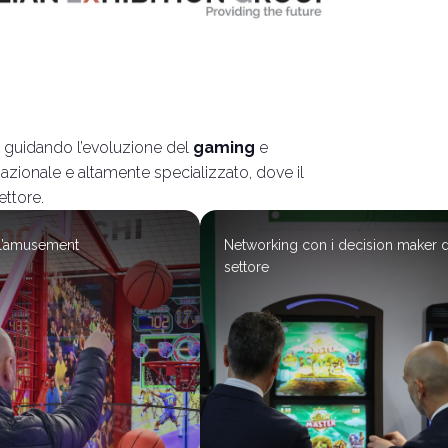
ht
arrow_circle_right
SCOPRI LE OPPORTUNITÀ
a guidando l’evoluzione del
gaming
e
azionale e altamente specializzato, dove il
ettore.
ll’amusement
Networking con i decision maker 
settore