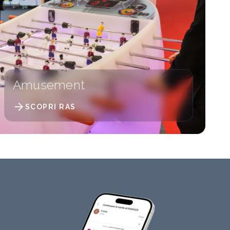
Amusement
arrow_forward
SCOPRI RAS