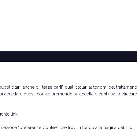
Date orari e biglietti
Info utili per esporre
Come arrivare
Richiedi preventivo
bblicitari, anche di “terze parti” quali titolari autonomi del trattamento,
Rimini Hotel e Informazioni
Contatti
uoi accettare questi cookie premendo su accetta e continua, o cliccar
guente
link
.
 Rimini (Italy) - Registro Imprese Rimini e C.F./P.I. 00139440408 - Cap.
ookie Policy
-
Preferenze Cookie
ezione “preferenze Cookie” che trovi in fondo alla pagina del sito.