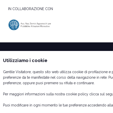
IN COLLABORAZIONE CON
Utilizziamo i cookie
Gentile Visitatore, questo sito web utilizza cookie di profilazione e pu
preferenze da te manifestate nel corso della navigazione in rete. P
preferenze, oppure puoi premere su rifiuta e continuare.
Per maggiori informazioni sulla nostra cookie policy clicca sul se
© 2026
ITALIAN EXHIBITION GROUP SpA - Via Emilia 155, 47921
Soc. 52.214.897 i.v. -
Copyright & disclaimer
-
Privacy Policy
-
C
Puoi modificare in ogni momento le tue preferenze accedendo alla s