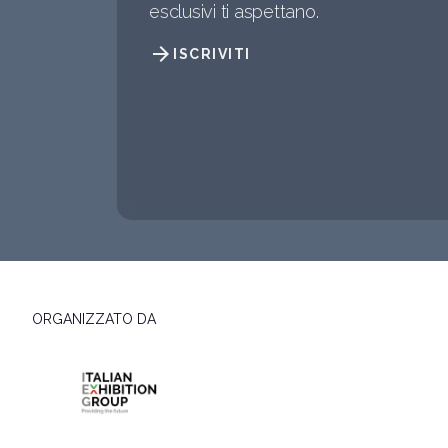
esclusivi ti aspettano.
arrow_forward
ISCRIVITI
ORGANIZZATO DA