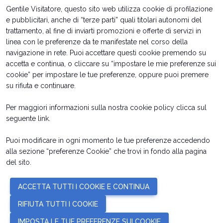
Gentile Visitatore, questo sito web utilizza cookie di profilazione
arrow_circle_right
SCOPRI DI PIÙ
S
e pubblicitari, anche di “terze parti” quali titolari autonomi del
trattamento, al fine di inviarti promozioni e offerte di servizi in
linea con le preferenze da te manifestate nel corso della
person
navigazione in rete. Puoi accettare questi cookie premendo su
AREA RISERVATA VISITATORI
accetta e continua, o cliccare su “impostare le mie preferenze sui
cookie” per impostare le tue preferenze, oppure puoi premere
IT
EN
su rifiuta e continuare.
A cura di:
Per maggiori informazioni sulla nostra cookie policy clicca sul
Date orari e biglietti
Info utili per esporre
seguente
link
.
Come arrivare
Richiedi preventivo
Rimini Hotel e Informazioni
Contatti
Puoi modificare in ogni momento le tue preferenze accedendo
alla sezione “preferenze Cookie” che trovi in fondo alla pagina
del sito.
© 2026
ITALIAN EXHIBITION GROUP SpA - Via Emilia 155, 47921 Rimini
ACCETTA TUTTI I COOKIE E CONTINUA
(Italy) - Registro Imprese Rimini e C.F./P.I. 00139440408 - Cap. Soc.
52.214.897 i.v. -
Copyright & disclaimer
-
Privacy Policy
-
Cookie Policy
-
RIFIUTA TUTTI I COOKIE
Preferenze Cookie
IMPOSTA LE TUE PREFERENZE SUI COOKIE