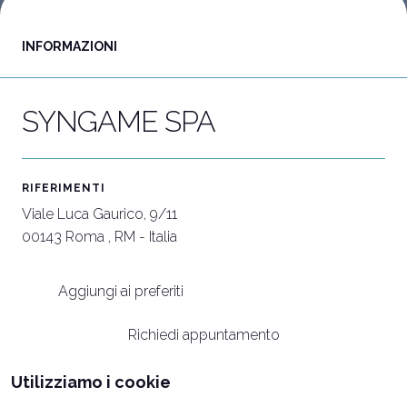
INFORMAZIONI
Vuoi partecipare?
I
Biglietti e info utili
P
SYNGAME SPA
RIFERIMENTI
Viale Luca Gaurico, 9/11
00143 Roma , RM - Italia
Aggiungi ai preferiti
Richiedi appuntamento
Utilizziamo i cookie