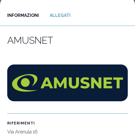
INFORMAZIONI
ALLEGATI
Vuoi partecipare?
I
Biglietti e info utili
P
AMUSNET
RIFERIMENTI
Via Arenula 16