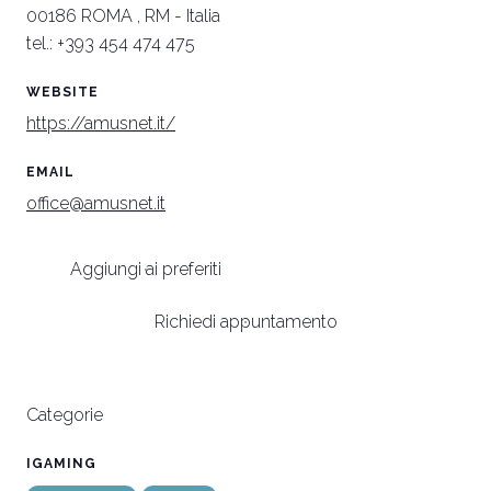
00186 ROMA , RM - Italia
arrow_circle_right
SCOPRI DI PIÙ
S
tel.: +393 454 474 475
WEBSITE
person
AREA RISERVATA VISITATORI
https://amusnet.it/
EMAIL
IT
EN
A cura di:
office@amusnet.it
Aggiungi ai preferiti
Richiedi appuntamento
Categorie
IGAMING