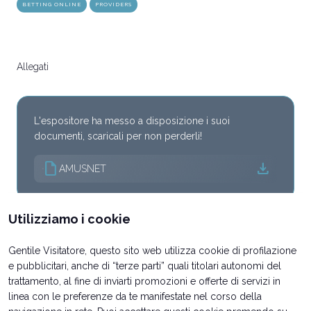
BETTING ONLINE
PROVIDERS
Allegati
L'espositore ha messo a disposizione i suoi
documenti, scaricali per non perderli!
draft
download
AMUSNET
Utilizziamo i cookie
Gentile Visitatore, questo sito web utilizza cookie di profilazione
e pubblicitari, anche di “terze parti” quali titolari autonomi del
trattamento, al fine di inviarti promozioni e offerte di servizi in
linea con le preferenze da te manifestate nel corso della