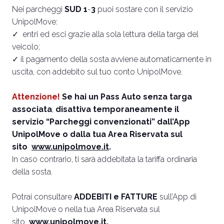
Nei parcheggi
SUD
1
-
3
puoi sostare con il servizio
UnipolMove:
✓ entri ed esci grazie alla sola lettura della targa del
veicolo;
✓ il pagamento della sosta avviene automaticamente in
uscita, con addebito sul tuo conto UnipolMove.
Attenzione!
Se hai un Pass Auto senza targa
associata
,
disattiva temporaneamente il
servizio “Parcheggi convenzionati” dall’App
UnipolMove o dalla tua Area Riservata sul
sito
www.unipolmove.it
.
In caso contrario, ti sarà addebitata la tariffa ordinaria
della sosta.
Potrai consultare
ADDEBITI e FATTURE
sull’App di
UnipolMove o nella tua Area Riservata sul
sito
www.unipolmove.it
.