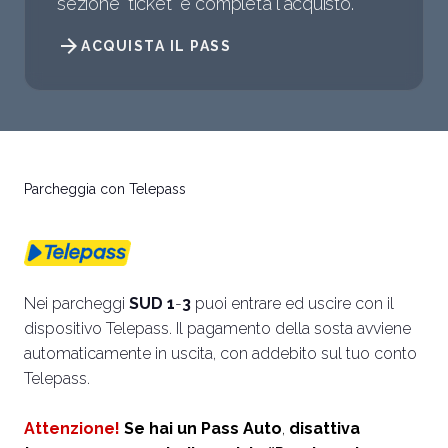
sezione "ticket" e completa l'acquisto.
arrow_forward
ACQUISTA IL PASS
Parcheggia con Telepass
Nei parcheggi
SUD
1
-
3
puoi entrare ed uscire con il
dispositivo Telepass. Il pagamento della sosta avviene
automaticamente in uscita, con addebito sul tuo conto
Telepass.
Attenzione!
Se hai un Pass Auto
,
disattiva