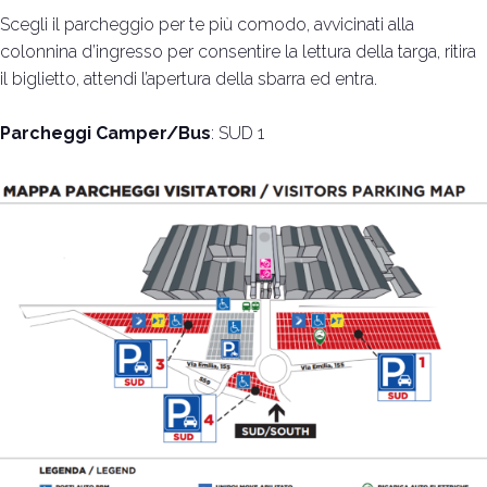
Scegli il parcheggio per te più comodo, avvicinati alla
colonnina d’ingresso per consentire la lettura della targa, ritira
Vuoi partecipare?
I
il biglietto, attendi l’apertura della sbarra ed entra.
Biglietti e info utili
P
Parcheggi Camper/Bus
:
SUD 1