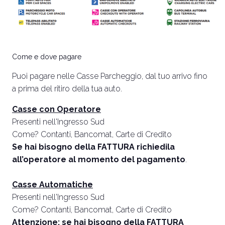
arrow_circle_right
SCOPRI DI PIÙ
S
person
AREA RISERVATA VISITATORI
Come e dove pagare
Puoi pagare nelle Casse Parcheggio, dal tuo arrivo fino
IT
EN
A cura di:
a prima del ritiro della tua auto.
Casse con Operatore
Presenti nell'Ingresso Sud
Come? Contanti, Bancomat, Carte di Credito
Se hai bisogno della FATTURA richiedila
all’operatore al momento del pagamento
.
Casse Automatiche
Presenti nell'Ingresso Sud
Come? Contanti, Bancomat, Carte di Credito
Attenzione: se hai bisogno della FATTURA