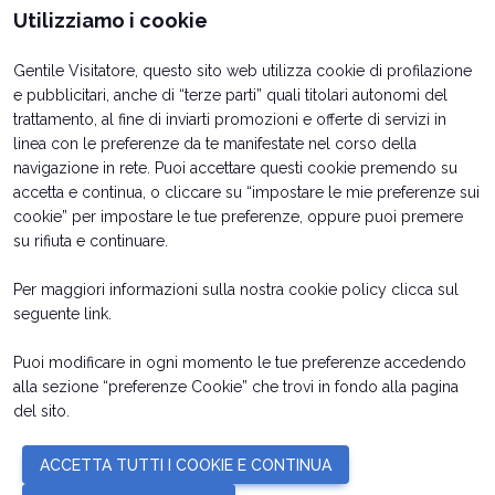
arrow_back
arrow_forward
Utilizziamo i cookie
Gentile Visitatore, questo sito web utilizza cookie di profilazione
e pubblicitari, anche di “terze parti” quali titolari autonomi del
trattamento, al fine di inviarti promozioni e offerte di servizi in
linea con le preferenze da te manifestate nel corso della
navigazione in rete. Puoi accettare questi cookie premendo su
accetta e continua, o cliccare su “impostare le mie preferenze sui
cookie” per impostare le tue preferenze, oppure puoi premere
su rifiuta e continuare.
Per maggiori informazioni sulla nostra cookie policy clicca sul
Date orari e biglietti
Info utili per esporre
seguente
link
.
Come arrivare
Richiedi preventivo
Rimini Hotel e Informazioni
Contatti
Puoi modificare in ogni momento le tue preferenze accedendo
alla sezione “preferenze Cookie” che trovi in fondo alla pagina
del sito.
© 2026
ITALIAN EXHIBITION GROUP SpA - Via Emilia 155, 47921 Rimini
ACCETTA TUTTI I COOKIE E CONTINUA
(Italy) - Registro Imprese Rimini e C.F./P.I. 00139440408 - Cap. Soc.