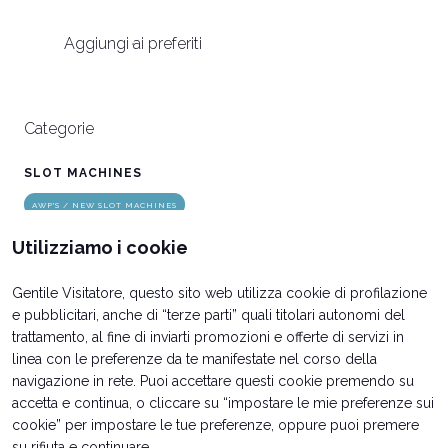
arrow_circle_right
SCOPRI DI PIÙ
S
Aggiungi ai preferiti
person
AREA RISERVATA VISITATORI
Categorie
IT
EN
A cura di:
SLOT MACHINES
AWP'S / NEW SLOT MACHINES
Utilizziamo i cookie
Gentile Visitatore, questo sito web utilizza cookie di profilazione
e pubblicitari, anche di “terze parti” quali titolari autonomi del
trattamento, al fine di inviarti promozioni e offerte di servizi in
linea con le preferenze da te manifestate nel corso della
navigazione in rete. Puoi accettare questi cookie premendo su
accetta e continua, o cliccare su “impostare le mie preferenze sui
cookie” per impostare le tue preferenze, oppure puoi premere
su rifiuta e continuare.