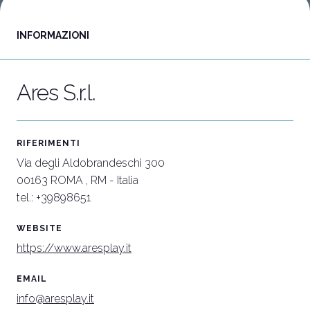
INFORMAZIONI
Vuoi partecipare?
I
Biglietti e info utili
P
Ares S.r.l.
RIFERIMENTI
Via degli Aldobrandeschi 300
00163 ROMA , RM - Italia
tel.: +39898651
WEBSITE
https://www.aresplay.it
EMAIL
info@aresplay.it