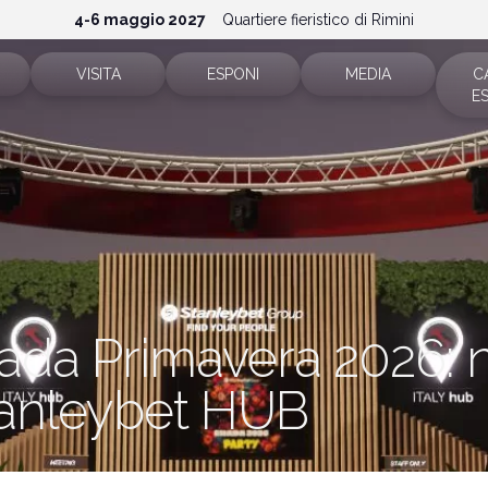
4-6 maggio 2027
Quartiere fieristico di Rimini
VISITA
ESPONI
MEDIA
C
E
Biglietti e orari
Perché esporre
Accrediti stampa
sitivi
Area riservata
Area riservata
News e comunicati
Come arrivare
Richiedi preventivo
Info e contatti
pp
FAQ
Info espositori
Servizi per i Media
ada Primavera 2026: 
Rimini Hotel e Informazioni
Scarica il materiale
tanleybet HUB