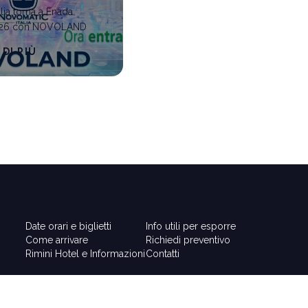
lia torna a Enada
2026 con NOVOLAND
 DI PIÙ
Date orari e biglietti
Info utili per esporre
Come arrivare
Richiedi preventivo
Rimini Hotel e Informazioni
Contatti