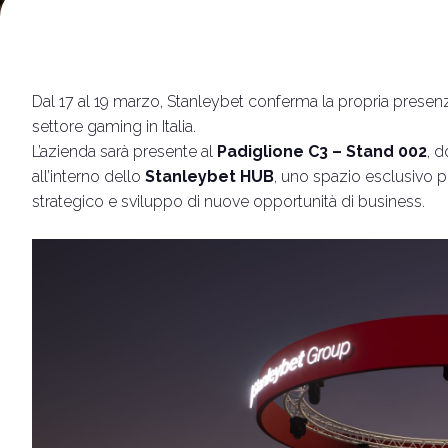
Iscriviti al
Rimini Hotel e Informazioni
Vuoi partecipare?
Dal 17 al 19 marzo, Stanleybet conferma la propria presen
Biglietti e info utili
settore gaming in Italia.
L’azienda sarà presente al
Padiglione C3 – Stand 002
, d
all’interno dello
Stanleybet HUB
, uno spazio esclusivo p
strategico e sviluppo di nuove opportunità di business.