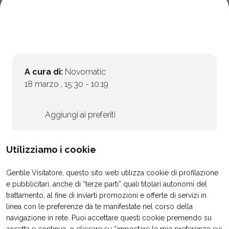
Vuoi partecipare?
I
Biglietti e info utili
P
A cura di:
Novomatic
18 marzo , 15:30 - 10:19
Aggiungi ai preferiti
Utilizziamo i cookie
Gentile Visitatore, questo sito web utilizza cookie di profilazione
e pubblicitari, anche di “terze parti” quali titolari autonomi del
trattamento, al fine di inviarti promozioni e offerte di servizi in
linea con le preferenze da te manifestate nel corso della
navigazione in rete. Puoi accettare questi cookie premendo su