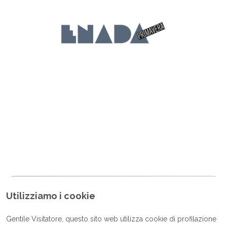
Utilizziamo i cookie
Password dimenticata?
Inserisci la tua e-mail e riceverai un messaggio per impostare
Gentile Visitatore, questo sito web utilizza cookie di profilazione