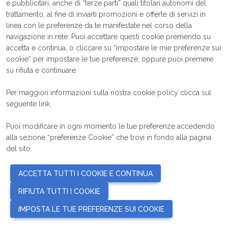
la tua nuova password
e pubblicitari, anche di “terze parti” quali titolari autonomi del
trattamento, al fine di inviarti promozioni e offerte di servizi in
*
Email
linea con le preferenze da te manifestate nel corso della
navigazione in rete. Puoi accettare questi cookie premendo su
Invia link
accetta e continua, o cliccare su “impostare le mie preferenze sui
cookie” per impostare le tue preferenze, oppure puoi premere
su rifiuta e continuare.
Per maggiori informazioni sulla nostra cookie policy clicca sul
seguente
link
.
Puoi modificare in ogni momento le tue preferenze accedendo
alla sezione “preferenze Cookie” che trovi in fondo alla pagina
del sito.
ACCETTA TUTTI I COOKIE E CONTINUA
RIFIUTA TUTTI I COOKIE
IMPOSTA LE TUE PREFERENZE SUI COOKIE
language
PREFERENZE COOKIE
IT